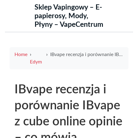
Sklep Vapingowy – E-
papierosy, Mody,
Płyny – VapeCentrum
Home
IBvape recenzja i porównanie IBvape z cube online opinie – co mówią użytkownicy i eksperci
Edym
IBvape recenzja i
porównanie IBvape
z cube online opinie
– co mówią