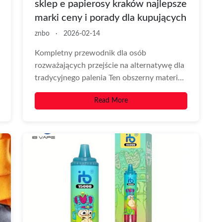
sklep e papierosy kraków najlepsze
marki ceny i porady dla kupujących
znbo
·
2026-02-14
Kompletny przewodnik dla osób
rozważających przejście na alternatywę dla
tradycyjnego palenia Ten obszerny materiał
przedstawia praktyczne wskazówki,
Read More
porównania, oraz lokalne...