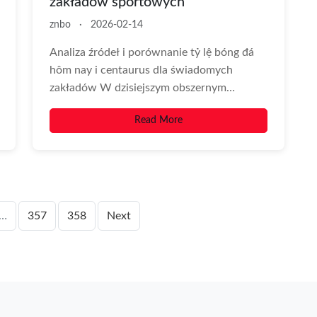
zakładów sportowych
znbo
·
2026-02-14
Analiza źródeł i porównanie tỷ lệ bóng đá
hôm nay i centaurus dla świadomych
zakładów W dzisiejszym obszernym
przewodniku skupimy...
Read More
…
357
358
Next