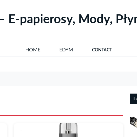
– E-papierosy, Mody, Pł
HOME
EDYM
CONTACT
L