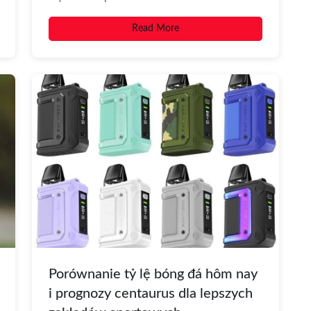
aromatyzowanych płynów i krótkie
Read More
omówienie trendów Coraz...
Porównanie tỷ lệ bóng đá hôm nay
i prognozy centaurus dla lepszych