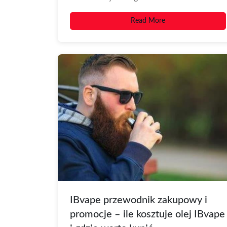
świecie, gdzie styl spotyka się...
Read More
IBvape przewodnik zakupowy i
promocje – ile kosztuje olej IBvape