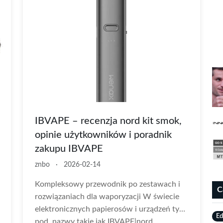
IBVAPE – recenzja nord kit smok,
opinie użytkowników i poradnik
zakupu IBVAPE
znbo
·
2026-02-14
Kompleksowy przewodnik po zestawach i
C
rozwiązaniach dla waporyzacji W świecie
elektronicznych papierosów i urządzeń typu
E
pod, nazwy takie jak IBVAPE|nord...