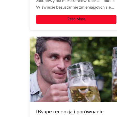
zakupowy dla mieszkańców Kalisza i okolic
W świecie bezustannie zmieniających się
technologii nikotynowych wybór...
Read More
IBvape recenzja i porównanie