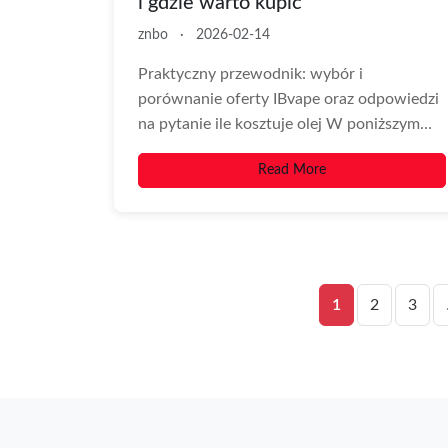
i gdzie warto kupić
znbo
·
2026-02-14
Praktyczny przewodnik: wybór i
porównanie oferty IBvape oraz odpowiedzi
na pytanie ile kosztuje olej W poniższym
tekście znajdziesz kompleksowe
Read More
informacje,...
1
2
3