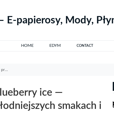
– E-papierosy, Mody, Pł
HOME
EDYM
CONTACT
mocjach
lueberry ice —
łodniejszych smakach i