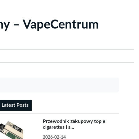
yny – VapeCentrum
Latest Posts
Przewodnik zakupowy top e
cigarettes i s...
2026-02-14