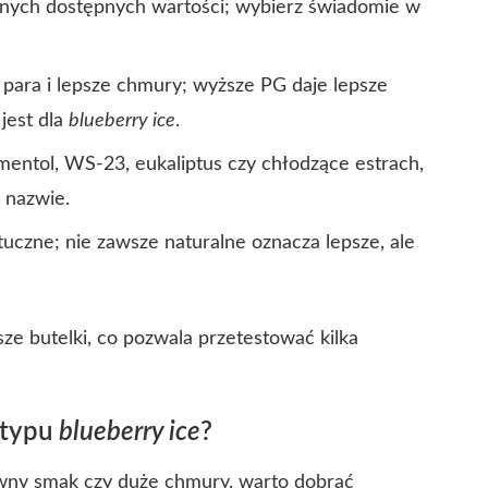
nych dostępnych wartości; wybierz świadomie w
para i lepsze chmury; wyższe PG daje lepsze
jest dla
blueberry ice
.
mentol, WS‑23, eukaliptus czy chłodzące estrach,
 nazwie.
uczne; nie zawsze naturalne oznacza lepsze, ale
ze butelki, co pozwala przetestować kilka
 typu
blueberry ice
?
ywny smak czy duże chmury, warto dobrać