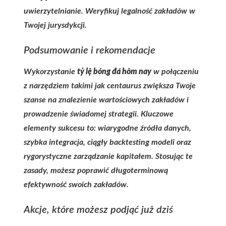
uwierzytelnianie. Weryfikuj legalność zakładów w
Twojej jurysdykcji.
Podsumowanie i rekomendacje
Wykorzystanie
tỷ lệ bóng đá hôm nay
w połączeniu
z narzędziem takimi jak
centaurus
zwiększa Twoje
szanse na znalezienie wartościowych zakładów i
prowadzenie świadomej strategii. Kluczowe
elementy sukcesu to: wiarygodne źródła danych,
szybka integracja, ciągły backtesting modeli oraz
rygorystyczne zarządzanie kapitałem. Stosując te
zasady, możesz poprawić długoterminową
efektywność swoich zakładów.
Akcje, które możesz podjąć już dziś