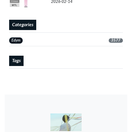
2026-02-14
Categories
Edym
3577
Tags