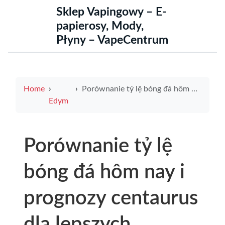
Sklep Vapingowy – E-
papierosy, Mody,
Płyny – VapeCentrum
Home
Porównanie tỷ lệ bóng đá hôm nay i prognozy centaurus dla lepszych zakładów sportowych
Edym
Porównanie tỷ lệ
bóng đá hôm nay i
prognozy centaurus
dla lepszych