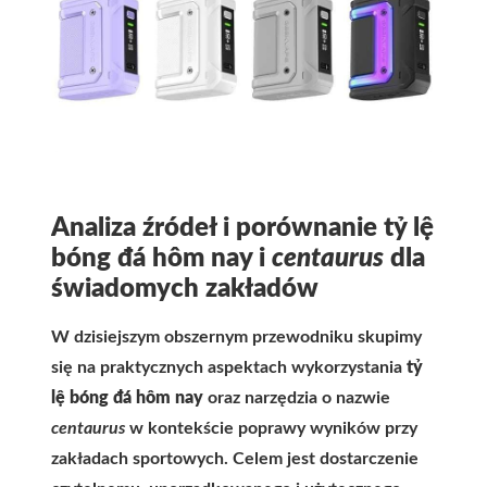
Analiza źródeł i porównanie
tỷ lệ
bóng đá hôm nay
i
centaurus
dla
świadomych zakładów
W dzisiejszym obszernym przewodniku skupimy
się na praktycznych aspektach wykorzystania
tỷ
lệ bóng đá hôm nay
oraz narzędzia o nazwie
centaurus
w kontekście poprawy wyników przy
zakładach sportowych. Celem jest dostarczenie