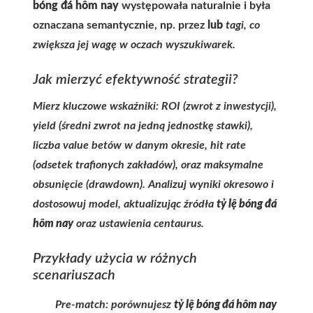
bóng đá hôm nay
występowała naturalnie i była
oznaczana semantycznie, np. przez
lub
tagi, co
zwiększa jej wagę w oczach wyszukiwarek.
Jak mierzyć efektywność strategii?
Mierz kluczowe wskaźniki: ROI (zwrot z inwestycji),
yield (średni zwrot na jedną jednostkę stawki),
liczba value betów w danym okresie, hit rate
(odsetek trafionych zakładów), oraz maksymalne
obsunięcie (drawdown). Analizuj wyniki okresowo i
dostosowuj model, aktualizując źródła
tỷ lệ bóng đá
hôm nay
oraz ustawienia
centaurus
.
Przykłady użycia w różnych
scenariuszach
Pre-match: porównujesz
tỷ lệ bóng đá hôm nay