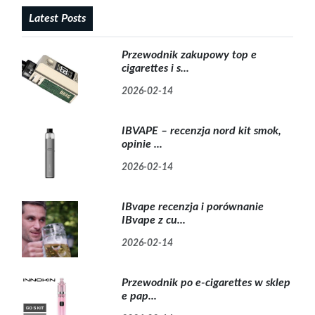
Latest Posts
Przewodnik zakupowy top e
cigarettes i s...
2026-02-14
IBVAPE – recenzja nord kit smok,
opinie ...
2026-02-14
IBvape recenzja i porównanie
IBvape z cu...
2026-02-14
Przewodnik po e-cigarettes w sklep
e pap...