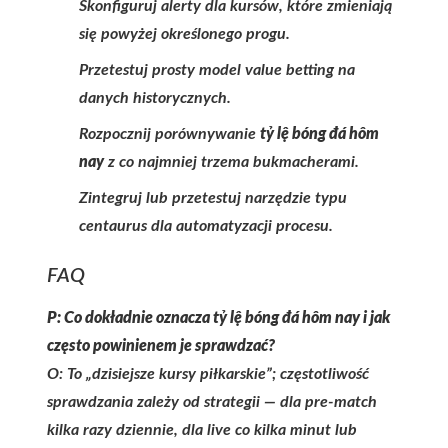
Skonfiguruj alerty dla kursów, które zmieniają
się powyżej określonego progu.
Przetestuj prosty model value betting na
danych historycznych.
Rozpocznij porównywanie
tỷ lệ bóng đá hôm
nay
z co najmniej trzema bukmacherami.
Zintegruj lub przetestuj narzędzie typu
centaurus
dla automatyzacji procesu.
FAQ
P: Co dokładnie oznacza
tỷ lệ bóng đá hôm nay
i jak
często powinienem je sprawdzać?
O:
To „dzisiejsze kursy piłkarskie”; częstotliwość
sprawdzania zależy od strategii — dla pre-match
kilka razy dziennie, dla live co kilka minut lub