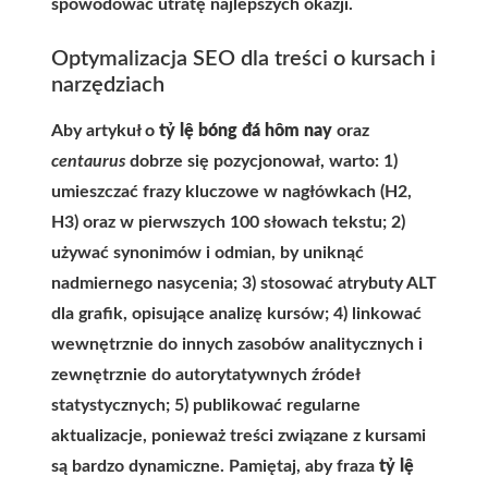
spowodować utratę najlepszych okazji.
Optymalizacja SEO dla treści o kursach i
narzędziach
Aby artykuł o
tỷ lệ bóng đá hôm nay
oraz
centaurus
dobrze się pozycjonował, warto: 1)
umieszczać frazy kluczowe w nagłówkach (H2,
H3) oraz w pierwszych 100 słowach tekstu; 2)
używać synonimów i odmian, by uniknąć
nadmiernego nasycenia; 3) stosować atrybuty ALT
dla grafik, opisujące analizę kursów; 4) linkować
wewnętrznie do innych zasobów analitycznych i
zewnętrznie do autorytatywnych źródeł
statystycznych; 5) publikować regularne
aktualizacje, ponieważ treści związane z kursami
są bardzo dynamiczne. Pamiętaj, aby fraza
tỷ lệ