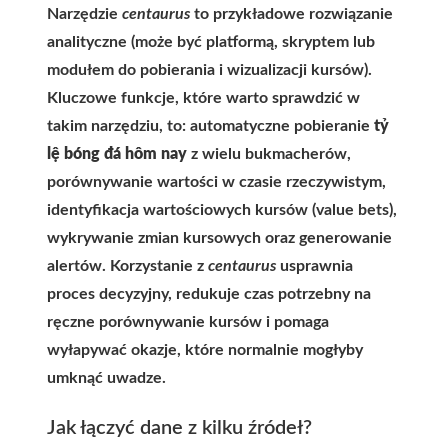
Narzędzie
centaurus
to przykładowe rozwiązanie
analityczne (może być platformą, skryptem lub
modułem do pobierania i wizualizacji kursów).
Kluczowe funkcje, które warto sprawdzić w
takim narzędziu, to: automatyczne pobieranie
tỷ
lệ bóng đá hôm nay
z wielu bukmacherów,
porównywanie wartości w czasie rzeczywistym,
identyfikacja wartościowych kursów (value bets),
wykrywanie zmian kursowych oraz generowanie
alertów. Korzystanie z
centaurus
usprawnia
proces decyzyjny, redukuje czas potrzebny na
ręczne porównywanie kursów i pomaga
wyłapywać okazje, które normalnie mogłyby
umknąć uwadze.
Jak łączyć dane z kilku źródeł?