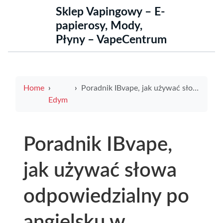
Sklep Vapingowy – E-
papierosy, Mody,
Płyny – VapeCentrum
Home
Poradnik IBvape, jak używać słowa odpowiedzialny po angielsku w praktyce i co IBvape robi dla bezpieczeństwa
Edym
Poradnik IBvape,
jak używać słowa
odpowiedzialny po
angielsku w