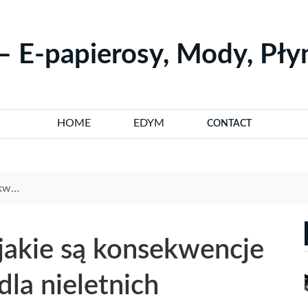
– E-papierosy, Mody, Pł
HOME
EDYM
CONTACT
tnich
 jakie są konsekwencje
la nieletnich