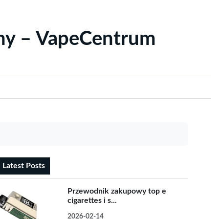
yny – VapeCentrum
Latest Posts
Przewodnik zakupowy top e
cigarettes i s...
2026-02-14