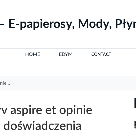
– E-papierosy, Mody, Pł
HOME
EDYM
CONTACT
owników
v aspire et opinie
i doświadczenia