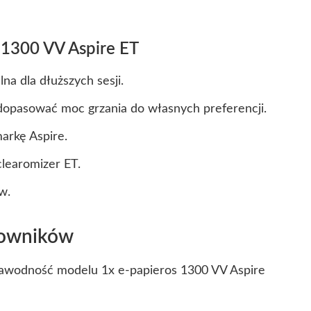
s 1300 VV Aspire ET
na dla dłuższych sesji.
 dopasować moc grzania do własnych preferencji.
arkę Aspire.
clearomizer ET.
w.
kowników
ezawodność modelu
1x e-papieros 1300 VV Aspire