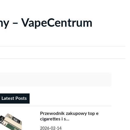
yny – VapeCentrum
Latest Posts
Przewodnik zakupowy top e
cigarettes i s...
2026-02-14