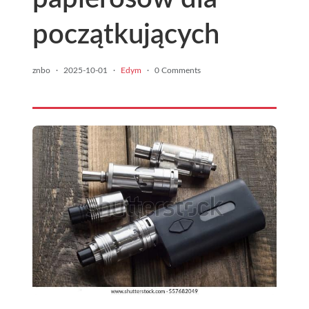
początkujących
znbo
·
2025-10-01
·
Edym
·
0 Comments