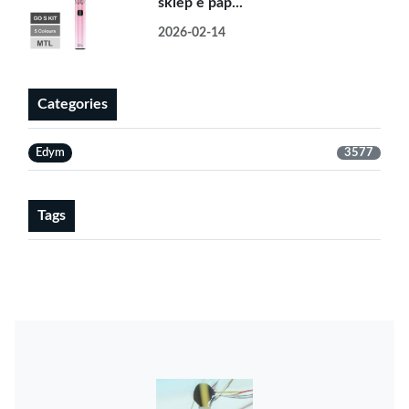
sklep e pap...
2026-02-14
Categories
Edym
3577
Tags