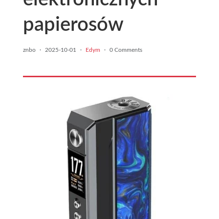
papierosów
znbo
·
2025-10-01
·
Edym
·
0 Comments