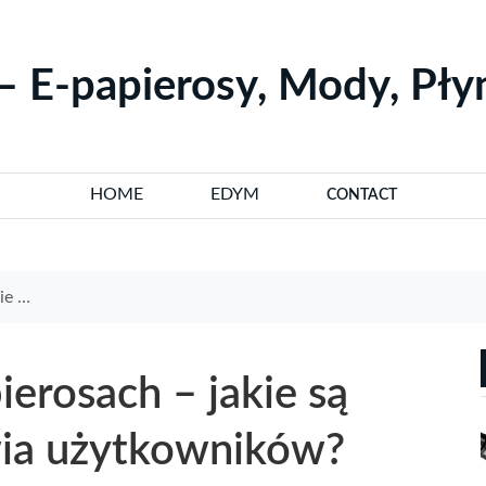
– E-papierosy, Mody, Pł
HOME
EDYM
CONTACT
ików?
erosach – jakie są
wia użytkowników?