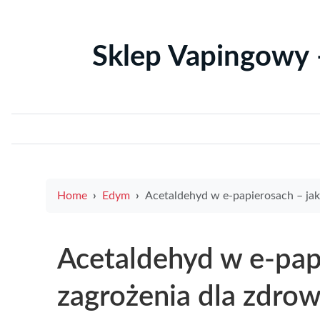
Sklep Vapingowy 
Home
Edym
Acetaldehyd w e-papierosach – jakie są zagrożenia dla zdrowia użytkown
Acetaldehyd w e-papi
zagrożenia dla zdro