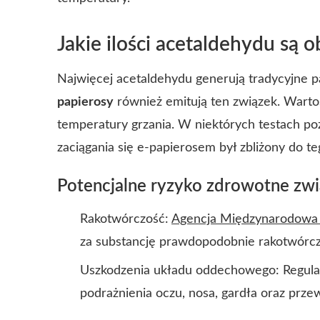
Jakie ilości acetaldehydu są 
Najwięcej acetaldehydu generują tradycyjne p
papierosy
również emitują ten związek. Wartość
temperatury grzania. W niektórych testach 
zaciągania się e-papierosem był zbliżony do 
Potencjalne ryzyko zdrowotne zw
Rakotwórczość:
Agencja Międzynarodowa 
za substancję prawdopodobnie rakotwórczą 
Uszkodzenia układu oddechowego: Regula
podrażnienia oczu, nosa, gardła oraz prz