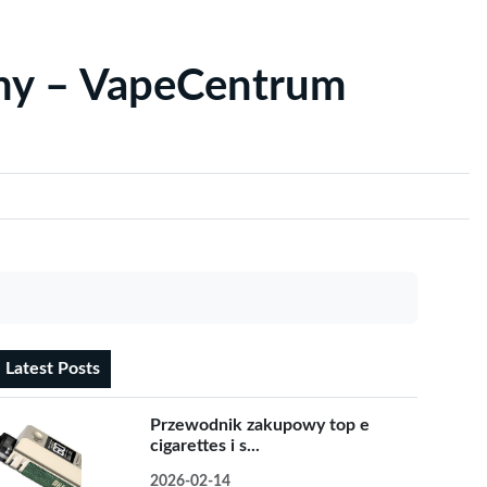
yny – VapeCentrum
Latest Posts
Przewodnik zakupowy top e
cigarettes i s...
2026-02-14