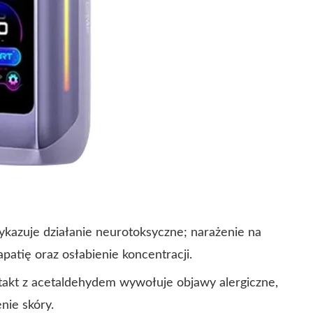
azuje działanie neurotoksyczne; narażenie na
atię oraz osłabienie koncentracji.
ntakt z acetaldehydem wywołuje objawy alergiczne,
nie skóry.