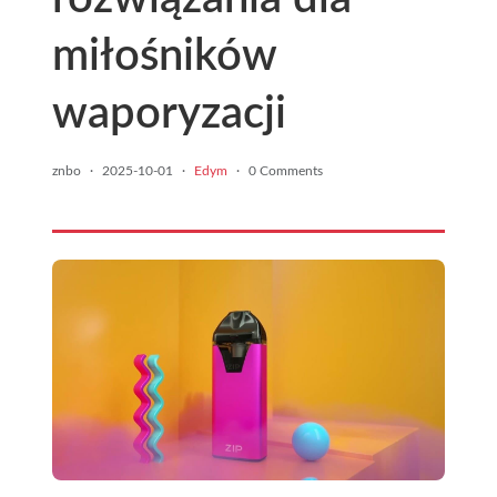
miłośników
waporyzacji
znbo
·
2025-10-01
·
Edym
·
0 Comments