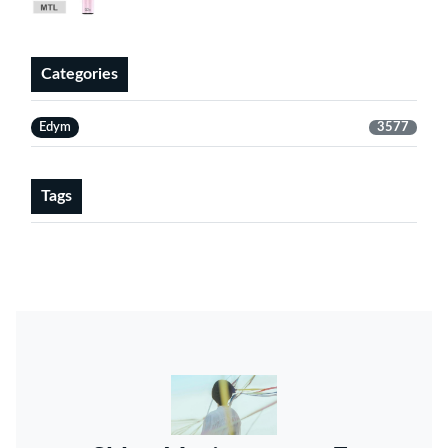
Categories
Edym
3577
Tags