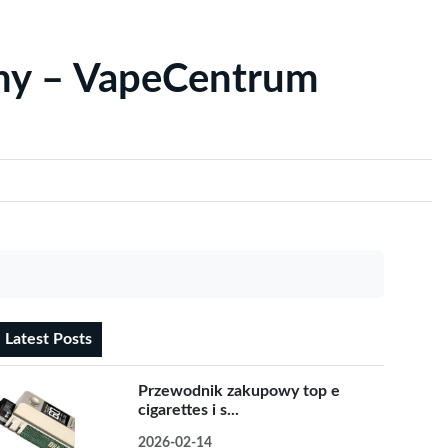
yny – VapeCentrum
Latest Posts
Przewodnik zakupowy top e
cigarettes i s...
2026-02-14