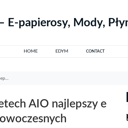
– E-papierosy, Mody, Pł
HOME
EDYM
CONTACT
wiązań
yetech AIO najlepszy e
 nowoczesnych