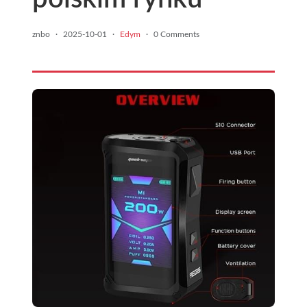
znbo
·
2025-10-01
·
Edym
·
0 Comments