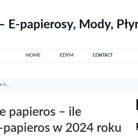
– E-papierosy, Mody, Pł
HOME
EDYM
CONTACT
4 roku
e papieros – ile
e-papieros w 2024 roku