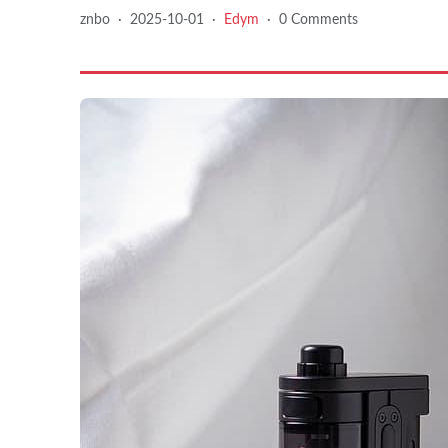
znbo
·
2025-10-01
·
Edym
·
0 Comments