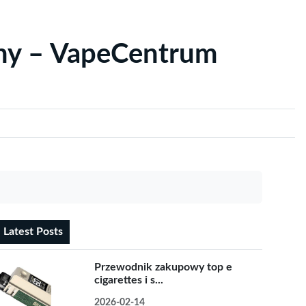
yny – VapeCentrum
Latest Posts
Przewodnik zakupowy top e
cigarettes i s...
2026-02-14