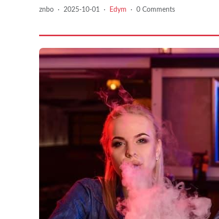
znbo
·
2025-10-01
·
Edym
·
0 Comments