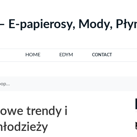
– E-papierosy, Mody, Pł
HOME
EDYM
CONTACT
zieży
nowe trendy i
młodzieży