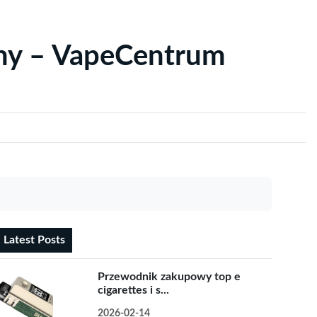
yny – VapeCentrum
Latest Posts
Przewodnik zakupowy top e
cigarettes i s...
2026-02-14