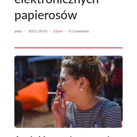
papierosów
znbo
·
2025-10-01
·
Edym
·
0 Comments