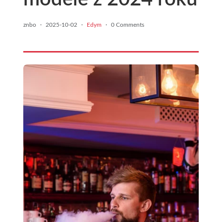
znbo
·
2025-10-02
·
Edym
·
0 Comments