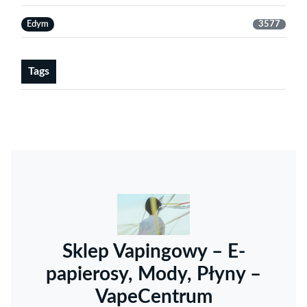
Edym
3577
Tags
Sklep Vapingowy – E-
papierosy, Mody, Płyny –
VapeCentrum