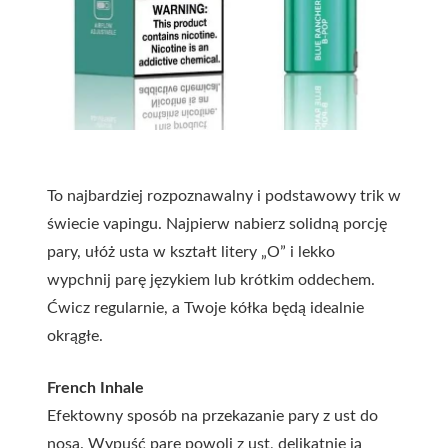
To najbardziej rozpoznawalny i podstawowy trik w
świecie vapingu. Najpierw nabierz solidną porcję
pary, ułóż usta w kształt litery „O” i lekko
wypchnij parę językiem lub krótkim oddechem.
Ćwicz regularnie, a Twoje kółka będą idealnie
okrągłe.
French Inhale
Efektowny sposób na przekazanie pary z ust do
nosa. Wypuść parę powoli z ust, delikatnie ją