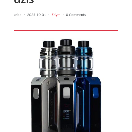
znbo
·
2025-10-01
·
Edym
·
0 Comments