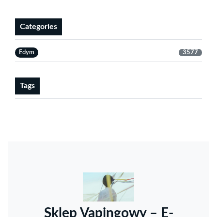
Categories
Edym
3577
Tags
Sklep Vapingowy – E-