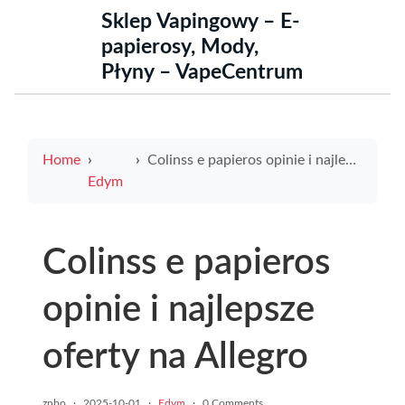
Sklep Vapingowy – E-
papierosy, Mody,
Płyny – VapeCentrum
Home
Colinss e papieros opinie i najlepsze oferty na Allegro
Edym
Colinss e papieros
opinie i najlepsze
oferty na Allegro
znbo
·
2025-10-01
·
Edym
·
0 Comments