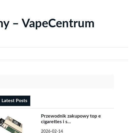
yny – VapeCentrum
Latest Posts
Przewodnik zakupowy top e
cigarettes i s...
2026-02-14