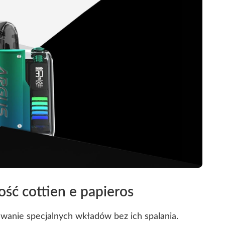
ść cottien e papieros
zewanie specjalnych wkładów bez ich spalania.