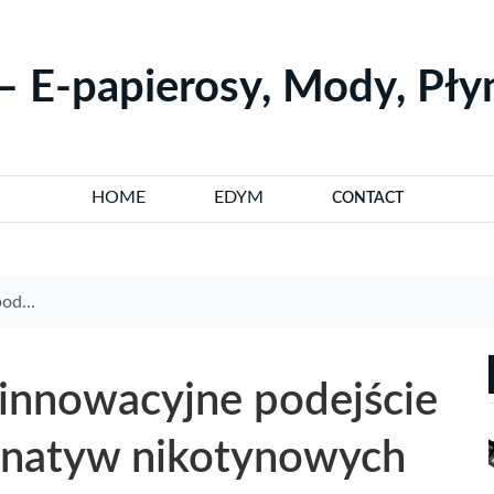
– E-papierosy, Mody, Pł
HOME
EDYM
CONTACT
ynowych
 innowacyjne podejście
rnatyw nikotynowych