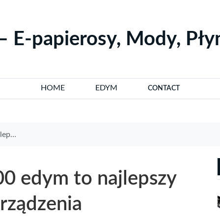
– E-papierosy, Mody, Pł
HOME
EDYM
CONTACT
icznego
0 edym to najlepszy
rządzenia