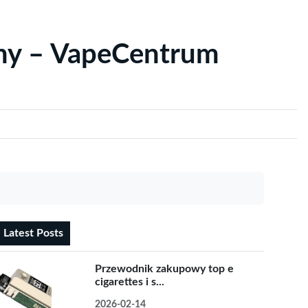
yny – VapeCentrum
Latest Posts
Przewodnik zakupowy top e
cigarettes i s...
2026-02-14