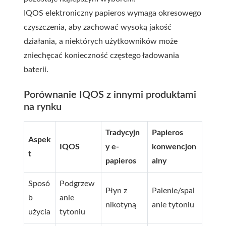
IQOS elektroniczny papieros wymaga okresowego
czyszczenia, aby zachować wysoką jakość
działania, a niektórych użytkowników może
zniechęcać konieczność częstego ładowania
baterii.
Porównanie IQOS z innymi produktami
na rynku
Tradycyjn
Papieros
Aspek
IQOS
y e-
konwencjon
t
papieros
alny
Sposó
Podgrzew
Płyn z
Palenie/spal
b
anie
nikotyną
anie tytoniu
użycia
tytoniu