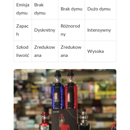
Emisja
Brak
Brak dymu
Dużo dymu
dymu
dymu
Zapac
Różnorod
Dyskretny
Intensywny
h
ny
Szkod
Zredukow
Zredukow
Wysoka
liwość
ana
ana