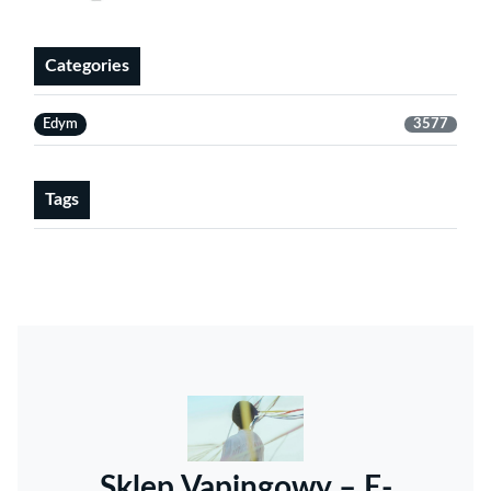
Categories
Edym
3577
Tags
Sklep Vapingowy – E-