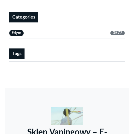
Categories
Edym
3577
Tags
Sklep Vapingowy – E-