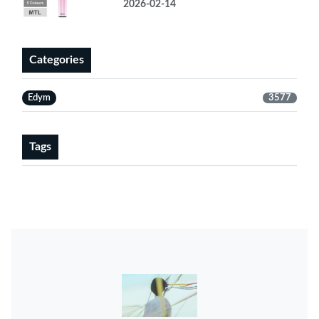
2026-02-14
Categories
Edym
3577
Tags