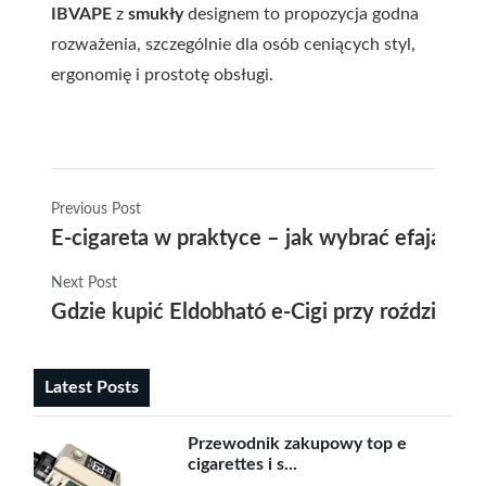
IBVAPE
z
smukły
designem to propozycja godna
rozważenia, szczególnie dla osób ceniących styl,
ergonomię i prostotę obsługi.
Previous Post
E-cigareta w praktyce – jak wybrać efaja, pr
Next Post
Gdzie kupić Eldobható e-Cigi przy roździeńsk
Latest Posts
Przewodnik zakupowy top e
cigarettes i s...