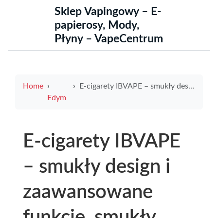
Sklep Vapingowy – E-
papierosy, Mody,
Płyny – VapeCentrum
Home
E-cigarety IBVAPE – smukły design i zaawansowane funkcje, smukły kształt idealny do kieszeni
Edym
E-cigarety IBVAPE
– smukły design i
zaawansowane
funkcje, smukły