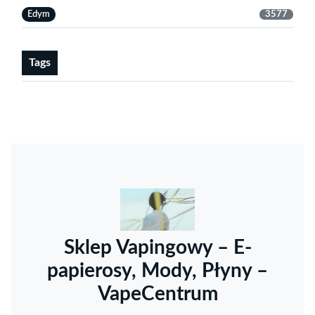
Edym
3577
Tags
Sklep Vapingowy – E-
papierosy, Mody, Płyny –
VapeCentrum