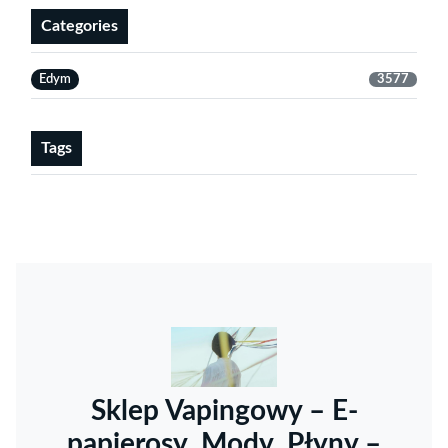
Categories
Edym
3577
Tags
Sklep Vapingowy – E-
papierosy, Mody, Płyny –