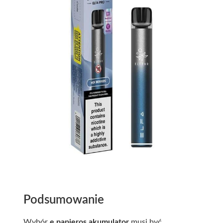
Podsumowanie
Wybór
e papieros akumulator
musi być