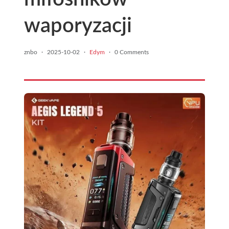
waporyzacji
znbo
·
2025-10-02
·
Edym
·
0 Comments