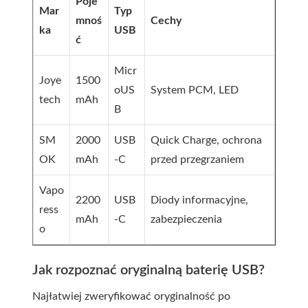
Poje
Mar
Typ
mnoś
Cechy
ka
USB
ć
Micr
Joye
1500
oUS
System PCM, LED
tech
mAh
B
SM
2000
USB
Quick Charge, ochrona
OK
mAh
-C
przed przegrzaniem
Vapo
2200
USB
Diody informacyjne,
ress
mAh
-C
zabezpieczenia
o
Jak rozpoznać oryginalną baterię USB?
Najłatwiej zweryfikować oryginalność po