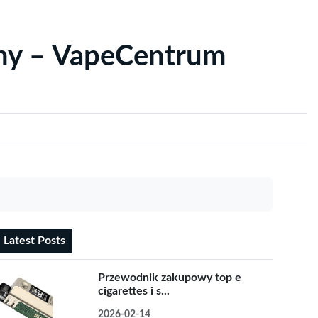
yny – VapeCentrum
Latest Posts
Przewodnik zakupowy top e
cigarettes i s...
2026-02-14