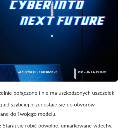
zelnie połączone i nie ma uszkodzonych uszczelek.
quid szybciej przedostaje się do otworów
wane do Twojego modelu.
:
Staraj się robić powolne, umiarkowane wdechy,