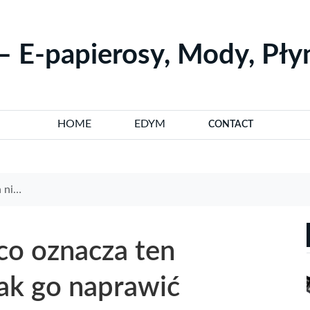
– E-papierosy, Mody, Pł
HOME
EDYM
CONTACT
rawić
co oznacza ten
jak go naprawić