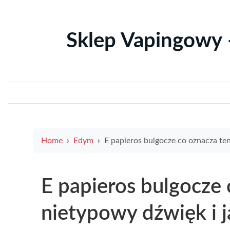
Sklep Vapingowy 
Home
Edym
E papieros bulgocze co oznacza ten nietypowy dźwięk i jak go nap
E papieros bulgocze 
nietypowy dźwięk i 