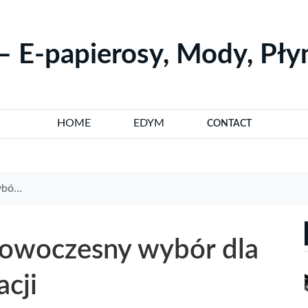
– E-papierosy, Mody, Pł
HOME
EDYM
CONTACT
zacji
nowoczesny wybór dla
cji