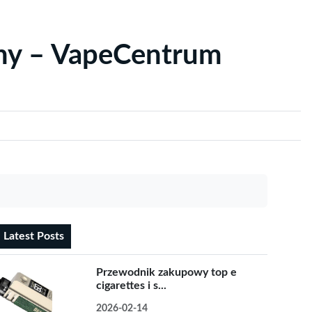
yny – VapeCentrum
Latest Posts
Przewodnik zakupowy top e
cigarettes i s...
2026-02-14