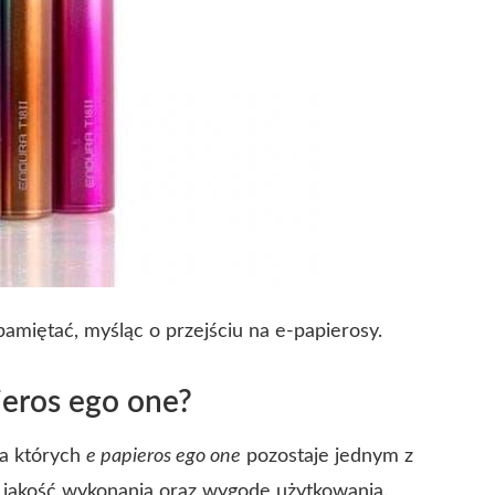
 pamiętać, myśląc o przejściu na e-papierosy.
ieros ego one?
a których
e papieros ego one
pozostaje jednym z
ą jakość wykonania oraz wygodę użytkowania.