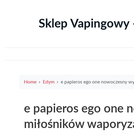
Sklep Vapingowy 
Home
Edym
e papieros ego one nowoczesny wybór dla miłośników wapory
e papieros ego one 
miłośników waporyza