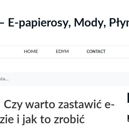
– E-papierosy, Mody, Pł
HOME
EDYM
CONTACT
iecznie
 Czy warto zastawić e-
e i jak to zrobić