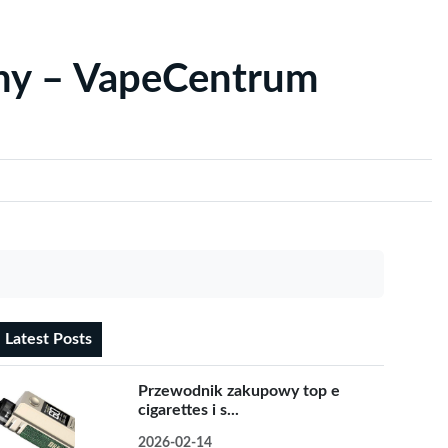
yny – VapeCentrum
Latest Posts
Przewodnik zakupowy top e
cigarettes i s...
2026-02-14