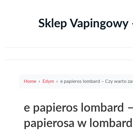
Sklep Vapingowy 
Home
Edym
e papieros lombard – Czy warto zastawić e-papierosa w lombardzie i jak to zrobić bezp
e papieros lombard –
papierosa w lombardzi