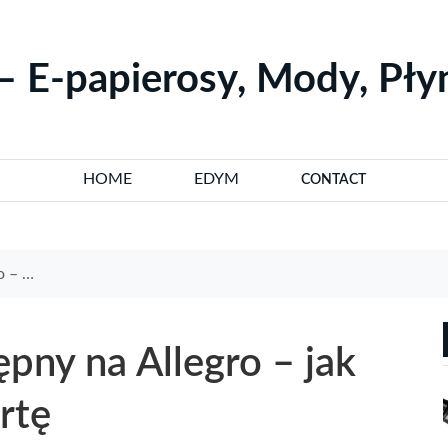
– E-papierosy, Mody, Pł
HOME
EDYM
CONTACT
ofertę
ępny na Allegro – jak
rtę