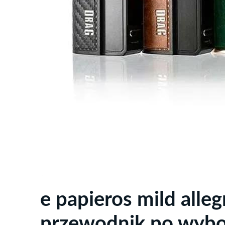
e papieros mild all
przewodnik po wybor