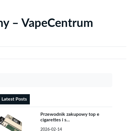
yny – VapeCentrum
Latest Posts
Przewodnik zakupowy top e
cigarettes i s...
2026-02-14