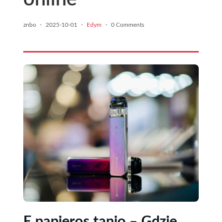
znbo
·
2025-10-01
·
Edym
·
0 Comments
E papieros tanio – Gdzie