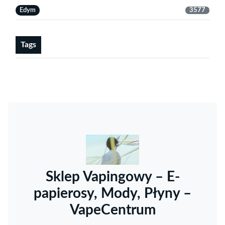
Edym
3577
Tags
Sklep Vapingowy – E-
papierosy, Mody, Płyny –
VapeCentrum