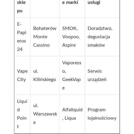
skle
e marki
usługi
pu
E-
Bohaterów
SMOK,
Doradztwo,
Papi
Monte
Voopoo,
degustacja
eros
Cassino
Aspire
smaków
24
Vaporess
Vape
ul.
o,
Serwis
City
Kilińskiego
GeekVap
urządzeń
e
Liqui
ul.
d
Alfaliquid
Program
Warszawsk
Poin
, Liqua
lojalnościowy
a
t