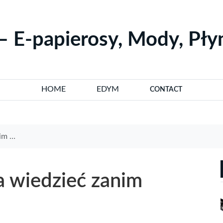
– E-papierosy, Mody, Pł
HOME
EDYM
CONTACT
ywać
a wiedzieć zanim