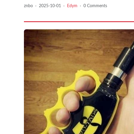
znbo
·
2025-10-01
·
Edym
·
0 Comments