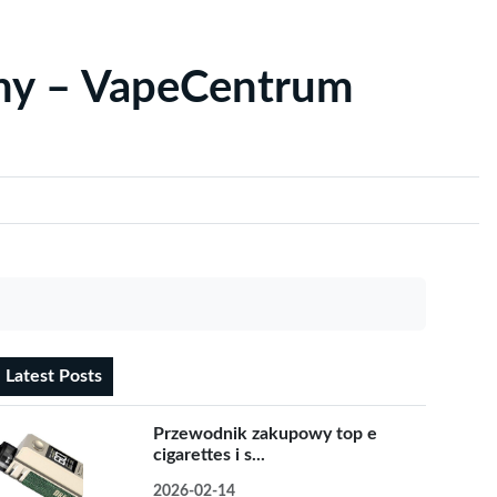
yny – VapeCentrum
Latest Posts
Przewodnik zakupowy top e
cigarettes i s...
2026-02-14