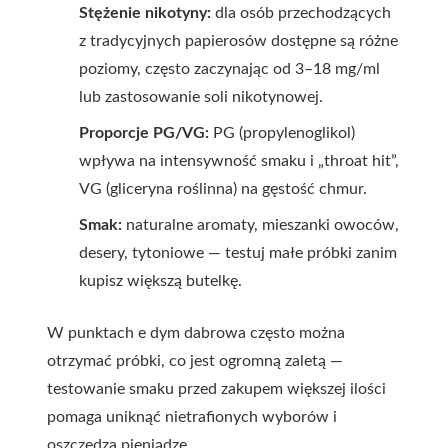
Stężenie nikotyny:
dla osób przechodzących
z tradycyjnych papierosów dostępne są różne
poziomy, często zaczynając od 3–18 mg/ml
lub zastosowanie soli nikotynowej.
Proporcje PG/VG:
PG (propylenoglikol)
wpływa na intensywność smaku i „throat hit”,
VG (gliceryna roślinna) na gęstość chmur.
Smak:
naturalne aromaty, mieszanki owoców,
desery, tytoniowe — testuj małe próbki zanim
kupisz większą butelkę.
W punktach
e dym dabrowa
często można
otrzymać próbki, co jest ogromną zaletą —
testowanie smaku przed zakupem większej ilości
pomaga uniknąć nietrafionych wyborów i
oszczędza pieniądze.