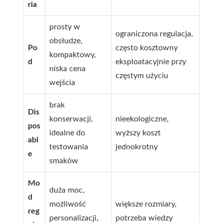
ria
prosty w
ograniczona regulacja,
obsłudze,
Po
często kosztowny
kompaktowy,
d
eksploatacyjnie przy
niska cena
częstym użyciu
wejścia
brak
Dis
konserwacji,
nieekologiczne,
pos
idealne do
wyższy koszt
abl
testowania
jednokrotny
e
smaków
Mo
duża moc,
d
możliwość
większe rozmiary,
reg
personalizacji,
potrzeba wiedzy