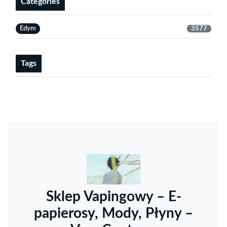
Categories
Edym
3577
Tags
Sklep Vapingowy – E-
papierosy, Mody, Płyny –