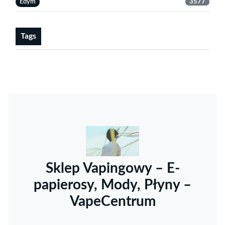
Edym
3577
Tags
Sklep Vapingowy – E-
papierosy, Mody, Płyny –
VapeCentrum