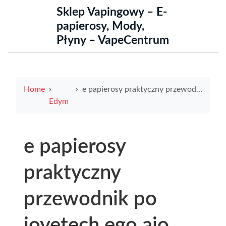
Sklep Vapingowy – E-
papierosy, Mody,
Płyny – VapeCentrum
Home
e papierosy praktyczny przewodnik po joyetech ego aio test recenzja najlepsze ustawienia i porównanie
Edym
e papierosy
praktyczny
przewodnik po
joyetech ego aio