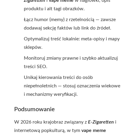
Zigaretten
i
vape meme
w nagłówki, opis
produktu i alt tagi obrazków.
Łącz humor (memy) z rzetelnością — zawsze
dodawaj sekcję faktów lub link do źródeł.
Optymalizuj treść lokalnie: meta-opisy i mapy
sklepów.
Monitoruj zmiany prawne i szybko aktualizuj
treści SEO.
Unikaj kierowania treści do osób
niepełnoletnich — stosuj oznaczenia wiekowe
i mechanizmy weryfikacji.
Podsumowanie
W 2026 roku krajobraz związany z
E-Zigaretten
i
internetową popkulturą, w tym
vape meme