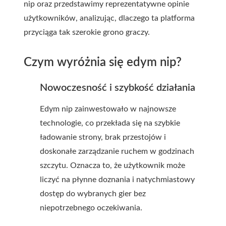
nip oraz przedstawimy reprezentatywne opinie
użytkowników, analizując, dlaczego ta platforma
przyciąga tak szerokie grono graczy.
Czym wyróżnia się edym nip?
Nowoczesność i szybkość działania
Edym nip zainwestowało w najnowsze
technologie, co przekłada się na szybkie
ładowanie strony, brak przestojów i
doskonałe zarządzanie ruchem w godzinach
szczytu. Oznacza to, że użytkownik może
liczyć na płynne doznania i natychmiastowy
dostęp do wybranych gier bez
niepotrzebnego oczekiwania.