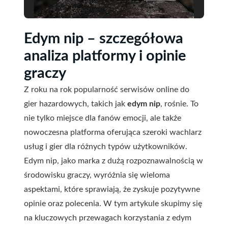
Edym nip – szczegółowa
analiza platformy i opinie
graczy
Z roku na rok popularność serwisów online do
gier hazardowych, takich jak
edym nip
, rośnie. To
nie tylko miejsce dla fanów emocji, ale także
nowoczesna platforma oferująca szeroki wachlarz
usług i gier dla różnych typów użytkowników.
Edym nip, jako marka z dużą rozpoznawalnością w
środowisku graczy, wyróżnia się wieloma
aspektami, które sprawiają, że zyskuje pozytywne
opinie oraz polecenia. W tym artykule skupimy się
na kluczowych przewagach korzystania z edym