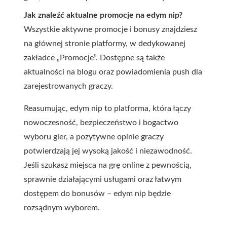
Jak znaleźć aktualne promocje na edym nip?
Wszystkie aktywne promocje i bonusy znajdziesz
na głównej stronie platformy, w dedykowanej
zakładce „Promocje”. Dostępne są także
aktualności na blogu oraz powiadomienia push dla
zarejestrowanych graczy.
Reasumując, edym nip to platforma, która łączy
nowoczesność, bezpieczeństwo i bogactwo
wyboru gier, a pozytywne opinie graczy
potwierdzają jej wysoką jakość i niezawodność.
Jeśli szukasz miejsca na grę online z pewnością,
sprawnie działającymi usługami oraz łatwym
dostępem do bonusów – edym nip będzie
rozsądnym wyborem.