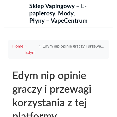
Sklep Vapingowy – E-
papierosy, Mody,
Płyny – VapeCentrum
Home
Edym nip opinie graczy i przewagi korzystania z tej platformy
Edym
Edym nip opinie
graczy i przewagi
korzystania z tej
platformy