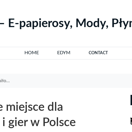
– E-papierosy, Mody, Pł
HOME
EDYM
CONTACT
Polsce
 miejsce dla
i gier w Polsce