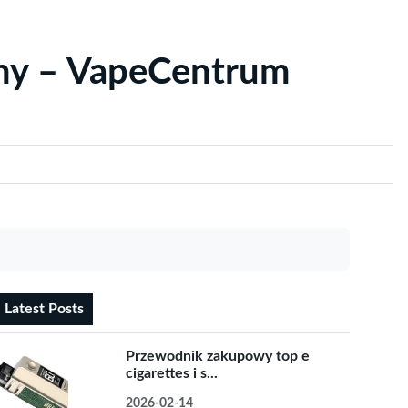
yny – VapeCentrum
Latest Posts
Przewodnik zakupowy top e
cigarettes i s...
2026-02-14