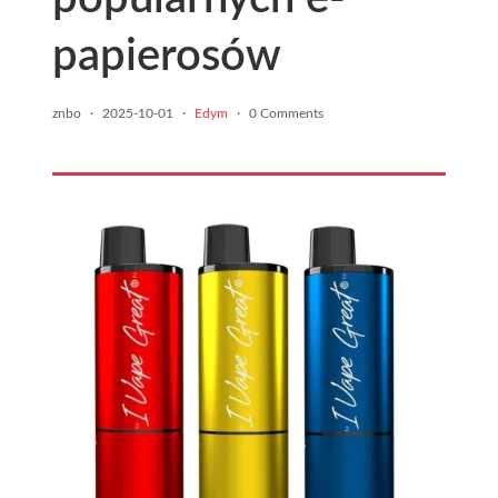
papierosów
znbo
·
2025-10-01
·
Edym
·
0 Comments