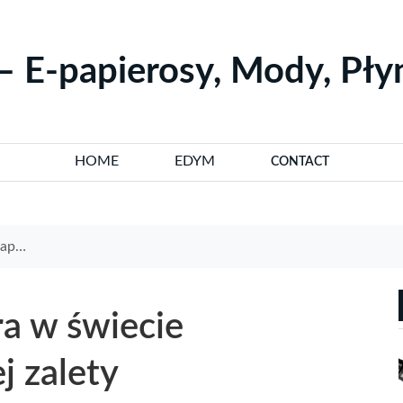
– E-papierosy, Mody, Pł
HOME
EDYM
CONTACT
lety
a w świecie
j zalety