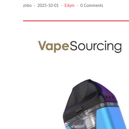
znbo
·
2025-10-01
·
Edym
·
0 Comments