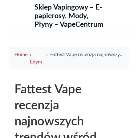
Sklep Vapingowy – E-
papierosy, Mody,
Płyny – VapeCentrum
Home
Fattest Vape recenzja najnowszych trendów wśród miłośników vapingu
Edym
Fattest Vape
recenzja
najnowszych
trendów wśród