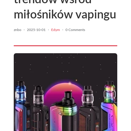
miłośników vapingu
znbo
·
2025-10-01
·
Edym
·
0 Comments