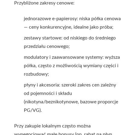
Przybliżone zakresy cenowe:
jednorazowe e-papierosy: niska półka cenowa
— ceny konkurencyjne, idealne jako próba;
zestawy startowe: od niskiego do średniego
przedziału cenowego;
modulatory i zaawansowane systemy: wyższa
półka, często z możliwością wymiany części i
rozbudowy;
płyny i akcesoria: szeroki zakres cen zależny
od pojemności i składu
(nikotyna/beznikotynowe, bazowe proporcje
PG/VG).
Przy zakupie lokalnym często można
wynegocjować małe bonusy (np. rabat na płyn