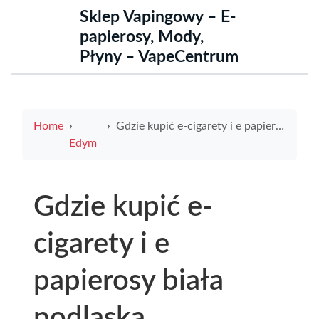
Sklep Vapingowy – E-
papierosy, Mody,
Płyny – VapeCentrum
Home
Gdzie kupić e-cigarety i e papierosy biała podlaska praktyczny przewodnik po sklepach, modelach i cenach
Edym
Gdzie kupić e-
cigarety i e
papierosy biała
podlaska