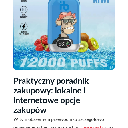
Praktyczny poradnik
zakupowy: lokalne i
internetowe opcje
zakupów
W tym obszernym przewodniku szczegółowo
omawiamy, gdzie i jak można kupić
e-cigarety
oraz