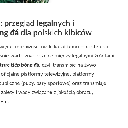
 przegląd legalnych i
óng đá
dla polskich kibiców
ięcej możliwości niż kilka lat temu — dostęp do
ześnie warto znać różnice między legalnymi źródłami
trực tiếp bóng đá
, czyli transmisje na żywo
oficjalne platformy telewizyjne, platformy
publiczne (puby, bary sportowe) oraz transmisje
zalety i wady związane z jakością obrazu,
wem.