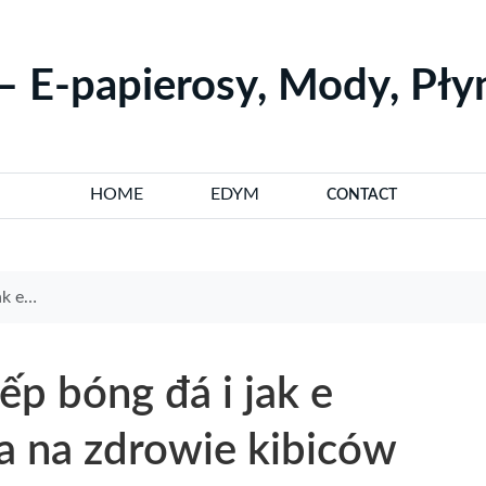
– E-papierosy, Mody, Pł
HOME
EDYM
CONTACT
kibiców
ếp bóng đá i jak e
a na zdrowie kibiców