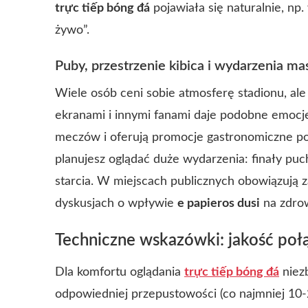
trực tiếp bóng đá
pojawiała się naturalnie, np.
żywo”.
Puby, przestrzenie kibica i wydarzenia m
Wiele osób ceni sobie atmosferę stadionu, ale 
ekranami i innymi fanami daje podobne emocj
meczów i oferują promocje gastronomiczne pod
planujesz oglądać duże wydarzenia: finały p
starcia. W miejscach publicznych obowiązują 
dyskusjach o wpływie
e papieros dusi
na zdrow
Techniczne wskazówki: jakość połą
Dla komfortu oglądania
trực tiếp bóng đá
niezb
odpowiedniej przepustowości (co najmniej 10-