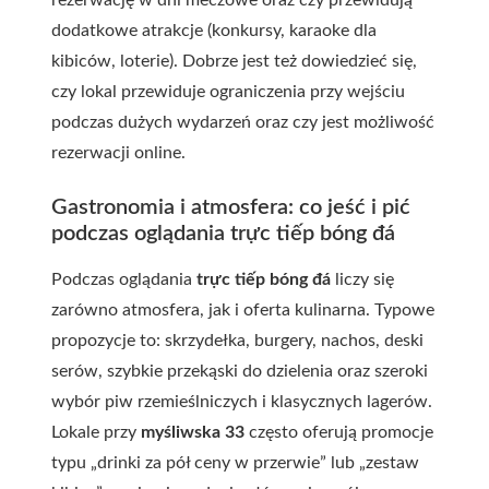
rezerwację w dni meczowe oraz czy przewidują
dodatkowe atrakcje (konkursy, karaoke dla
kibiców, loterie). Dobrze jest też dowiedzieć się,
czy lokal przewiduje ograniczenia przy wejściu
podczas dużych wydarzeń oraz czy jest możliwość
rezerwacji online.
Gastronomia i atmosfera: co jeść i pić
podczas oglądania trực tiếp bóng đá
Podczas oglądania
trực tiếp bóng đá
liczy się
zarówno atmosfera, jak i oferta kulinarna. Typowe
propozycje to: skrzydełka, burgery, nachos, deski
serów, szybkie przekąski do dzielenia oraz szeroki
wybór piw rzemieślniczych i klasycznych lagerów.
Lokale przy
myśliwska 33
często oferują promocje
typu „drinki za pół ceny w przerwie” lub „zestaw