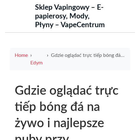
Sklep Vapingowy – E-
papierosy, Mody,
Płyny – VapeCentrum
Home
Gdzie oglądać trực tiếp bóng đá na żywo i najlepsze puby przy myśliwska 33
Edym
Gdzie oglądać trực
tiếp bóng đá na
żywo i najlepsze
puby przy