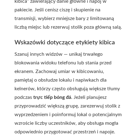
kibica” zawierający danie główne i napój w
pakiecie. Jeśli cenisz ciszę i skupienie na
transmisji, wybierz mniejsze bary z limitowaną
liczbą miejsc lub rezerwuj stolik poza główną salą.
Wskazówki dotyczące etykiety kibica
Szanuj innych widzów — unikaj trwałego
blokowania widoku telefonu lub stania przed
ekranem. Zachowaj umiar w kibicowaniu,
pamiętaj o obsłudze lokalu i napiwkach dla
kelnerów, którzy często obsługują większe tłumy
podczas
trực tiếp bóng đá
. Jeżeli planujesz
przyprowadzić większą grupę, zarezerwuj stolik z
wyprzedzeniem i poinformuj lokal o potencjalnym
wzroście liczby uczestników, aby obsługa mogła
odpowiednio przygotować przestrzeń i napoje.