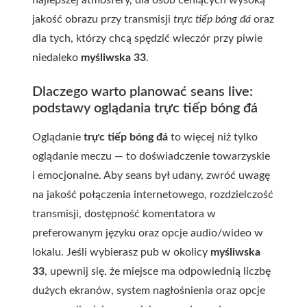
najlepszej atmosfery, dla osób ceniących wysoką
jakość obrazu przy transmisji
trực tiếp bóng đá
oraz
dla tych, którzy chcą spędzić wieczór przy piwie
niedaleko
myśliwska 33
.
Dlaczego warto planować seans live:
podstawy oglądania trực tiếp bóng đá
Oglądanie
trực tiếp bóng đá
to więcej niż tylko
oglądanie meczu — to doświadczenie towarzyskie
i emocjonalne. Aby seans był udany, zwróć uwagę
na jakość połączenia internetowego, rozdzielczość
transmisji, dostępność komentatora w
preferowanym języku oraz opcje audio/wideo w
lokalu. Jeśli wybierasz pub w okolicy
myśliwska
33
, upewnij się, że miejsce ma odpowiednią liczbę
dużych ekranów, system nagłośnienia oraz opcje