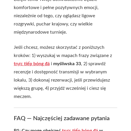
komfortowe i pełne pozytywnych emocji,
niezależnie od tego, czy oglądasz ligowe
rozgrywki, puchar krajowy, czy wielkie
międzynarodowe turnieje.
Jeśli chcesz, możesz skorzystać z poniższych
kroków: 1) wyszukaj w mapach frazy związane z
trực tiếp bóng đá
i
myśliwska 33
, 2) sprawdź
recenzje i dostępność transmisji w wybranym
lokalu, 3) dokonaj rezerwacji, jeśli przewidujesz
większą grupę, 4) przyjdź wcześniej i ciesz się
meczem.
FAQ — Najczęściej zadawane pytania
P1: Czy mogę obejrzeć
trực tiếp bóng đá
w