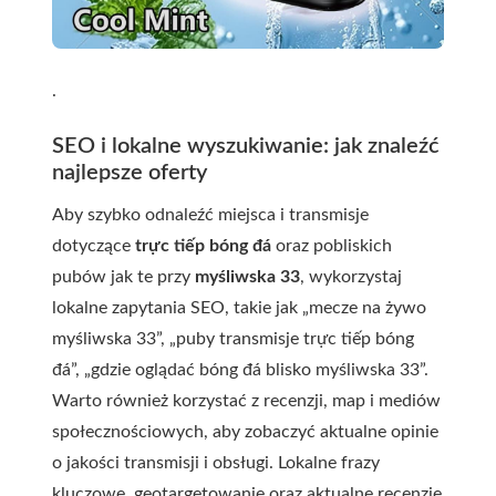
.
SEO i lokalne wyszukiwanie: jak znaleźć
najlepsze oferty
Aby szybko odnaleźć miejsca i transmisje
dotyczące
trực tiếp bóng đá
oraz pobliskich
pubów jak te przy
myśliwska 33
, wykorzystaj
lokalne zapytania SEO, takie jak „mecze na żywo
myśliwska 33”, „puby transmisje trực tiếp bóng
đá”, „gdzie oglądać bóng đá blisko myśliwska 33”.
Warto również korzystać z recenzji, map i mediów
społecznościowych, aby zobaczyć aktualne opinie
o jakości transmisji i obsługi. Lokalne frazy
kluczowe, geotargetowanie oraz aktualne recenzje